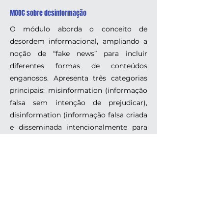
MOOC sobre desinformação
O módulo aborda o conceito de
desordem informacional, ampliando a
noção de “fake news” para incluir
diferentes formas de conteúdos
enganosos. Apresenta três categorias
principais: misinformation (informação
falsa sem intenção de prejudicar),
disinformation (informação falsa criada
e disseminada intencionalmente para
causar dano) e malinformation
(informação verdadeira usada de forma
maliciosa). Também descreve formatos
típicos, como conteúdo manipulado,
impostor e fabricado. Além do
conteúdo teórico, o módulo propõe
atividades com exemplos, vídeos,